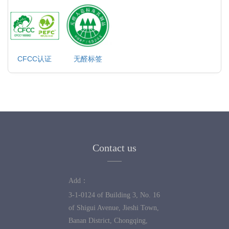
CFCC认证
无醛标签
Contact us
Add：
3-1-0124 of Building 3, No. 16
of Shigui Avenue, Jieshi Town,
Banan District, Chongqing,